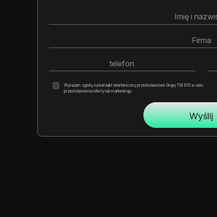
Wyrażam zgodę na kontakt telefoniczny przedstawicieli Grupy TM SYS w celu
przedstawienia oferty lub marketingu.