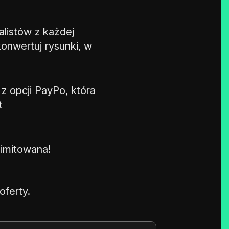
listów z każdej
 konwertuj rysunki, w
 z opcji PayPo, która
t
limitowana!
oferty.