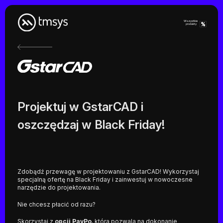
Skip
to
content
Wszystkie
produkty
Projektuj w GstarCAD i
oszczędzaj w Black Friday!
Zdobądź przewagę w projektowaniu z GstarCAD! Wykorzystaj
specjalną ofertę na Black Friday i zainwestuj w nowoczesne
narzędzie do projektowania.
Nie chcesz płacić od razu?
Skorzystaj z
opcji PayPo
, która pozwala na dokonanie