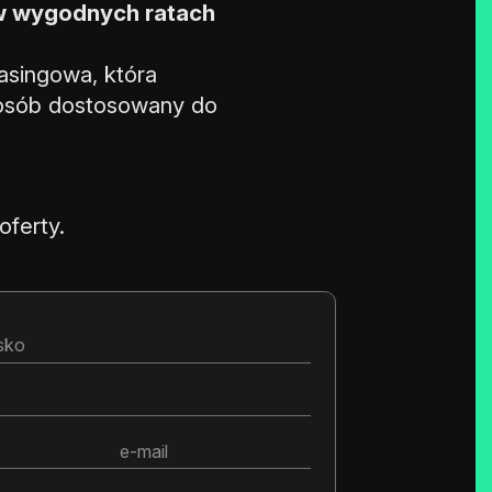
w wygodnych ratach
easingowa, która
posób dostosowany do
oferty.