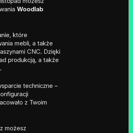
 listopad możesz
owania
Woodlab
ie, które
wania mebli, a także
maszynami CNC. Dzięki
ad produkcją, a także
.
sparcie techniczne –
nfiguracji
racowało z Twoim
z możesz