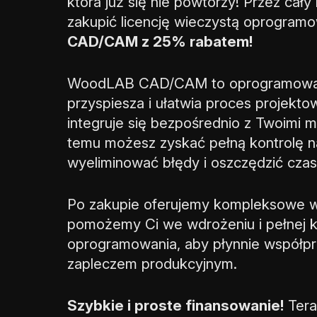
która już się nie powtórzy! Przez cały
zakupić licencję wieczystą oprogram
CAD/CAM z 25% rabatem!
WoodLAB CAD/CAM to oprogramowan
przyspiesza i ułatwia proces projekto
integruje się bezpośrednio z Twoimi 
temu możesz zyskać pełną kontrolę n
wyeliminować błędy i oszczędzić czas
Po zakupie oferujemy kompleksowe w
pomożemy Ci we wdrożeniu i pełnej ko
oprogramowania, aby płynnie współp
zapleczem produkcyjnym.
Szybkie i proste finansowanie!
Tera